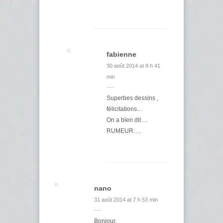
fabienne
30 août 2014 at 8 h 41
min
Superbes dessins ,
félicitations…
On a bien dit …
RUMEUR….
nano
31 août 2014 at 7 h 53 min
Bonjour,