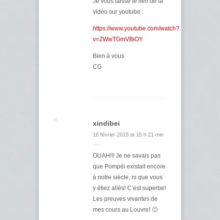
Je vous laisse le lien de la
vidéo sur youtube :
https://www.youtube.com/watch?
v=ZWwTGmVBiOY
Bien à vous
CG
xindibei
16 février 2015 at 15 h 21 min
OUAH!!! Je ne savais pas
que Pompéi existait encore
à notre siècle, ni que vous
y étiez allés! C’est superbe!
Les preuves vivantes de
mes cours au Louvre! 🙂